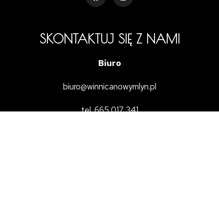
SKONTAKTUJ SIĘ Z NAMI
Biuro
biuro@winnicanowymlyn.pl
tel. 665 017 341
NASZE WINO W TWOIM
SKLEPIE/RESTAURACJI
Nic prostszego!
Skontaktuj się z nami przez wypełnienie