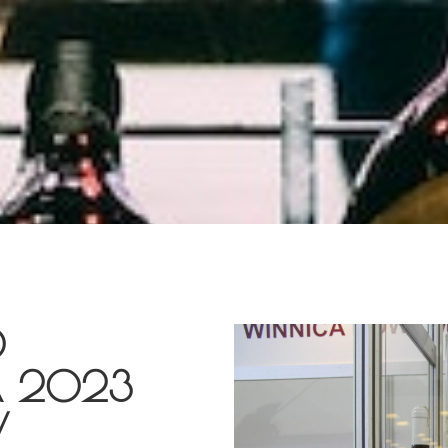
O
A 2023
W