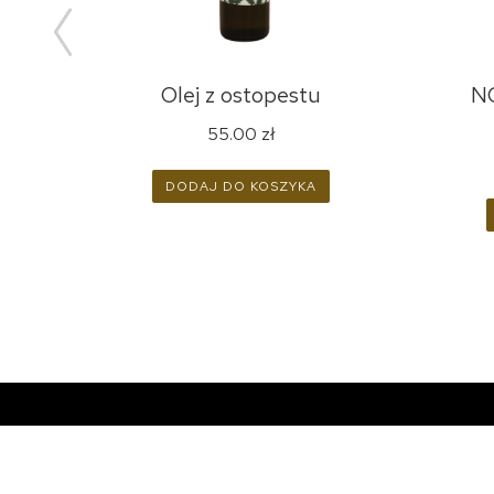
ąca
Olej z ostopestu
N
55.00
zł
DODAJ DO KOSZYKA
ZNAJDŹ NAS