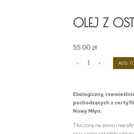
OLEJ Z OS
55.00
zł
ADD T
Ekologiczny, rzemieślni
pochodzących z certyf
Nowy Młyn.
Tłoczony na zimno i nieraf
oraz cenne składniki odżywc