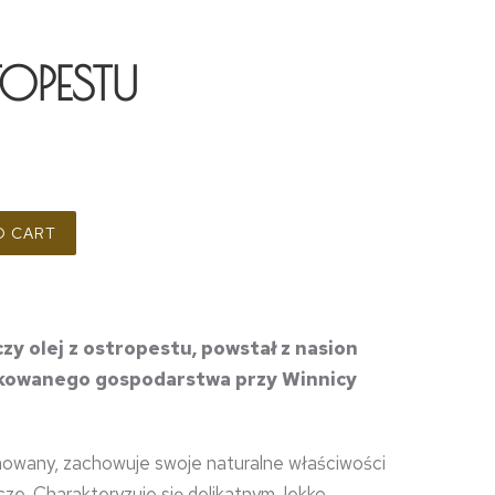
TOPESTU
O CART
czy olej z ostropestu, powstał z nasion
ikowanego gospodarstwa przy Winnicy
inowany, zachowuje swoje naturalne właściwości
ze. Charakteryzuje się delikatnym, lekko