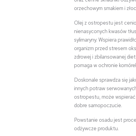
orzechowym smakiem i złoc
Olej z ostropestu jest cen
nienasyconych kwasów tłus
sylimaryny. Wspiera prawid
organizm przed stresem ok
zdrowej i zbilansowanej die
pomaga w ochronie komórek
Doskonale sprawdza się jako
innych potraw serwowanych 
ostropestu, może wspierać 
dobre samopoczucie.
Powstanie osadu jest proce
odżywcze produktu.