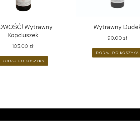
OWOŚĆ! Wytrawny
Wytrawny Dude
Kopciuszek
90.00
zł
105.00
zł
DODAJ DO KOSZYKA
DODAJ DO KOSZYKA
SKONTAKTUJ SIĘ Z