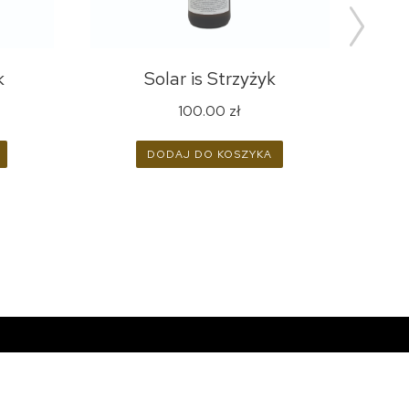
k
Solar is Strzyżyk
100.00
zł
DODAJ DO KOSZYKA
NASZE WINO W